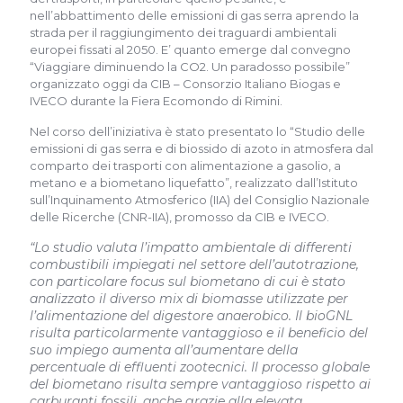
nell’abbattimento delle emissioni di gas serra aprendo la
strada per il raggiungimento dei traguardi ambientali
europei fissati al 2050. E’ quanto emerge dal convegno
“Viaggiare diminuendo la CO2. Un paradosso possibile”
organizzato oggi da CIB – Consorzio Italiano Biogas e
IVECO durante la Fiera Ecomondo di Rimini.
Nel corso dell’iniziativa è stato presentato lo “Studio delle
emissioni di gas serra e di biossido di azoto in atmosfera dal
comparto dei trasporti con alimentazione a gasolio, a
metano e a biometano liquefatto”, realizzato dall’Istituto
sull’Inquinamento Atmosferico (IIA) del Consiglio Nazionale
delle Ricerche (CNR-IIA), promosso da CIB e IVECO.
“Lo studio valuta l’impatto ambientale di differenti
combustibili impiegati nel settore dell’autotrazione,
con particolare focus sul biometano di cui è stato
analizzato il diverso mix di biomasse utilizzate per
l’alimentazione del digestore anaerobico. Il bioGNL
risulta particolarmente vantaggioso e il beneficio del
suo impiego aumenta all’aumentare della
percentuale di effluenti zootecnici. Il processo globale
del biometano risulta sempre vantaggioso rispetto ai
carburanti fossili, anche grazie alla elevata