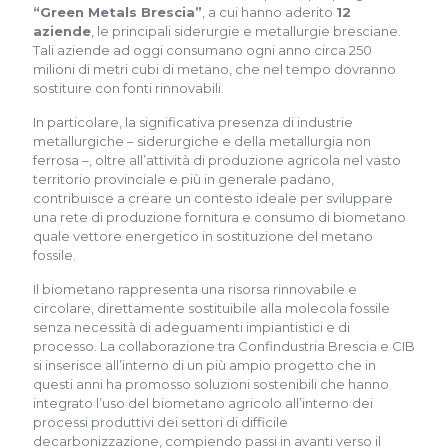
“Green Metals Brescia”
, a cui hanno aderito
12
aziende
, le principali siderurgie e metallurgie bresciane.
Tali aziende ad oggi consumano ogni anno circa 250
milioni di metri cubi di metano, che nel tempo dovranno
sostituire con fonti rinnovabili.
In particolare, la significativa presenza di industrie
metallurgiche – siderurgiche e della metallurgia non
ferrosa –, oltre all’attività di produzione agricola nel vasto
territorio provinciale e più in generale padano,
contribuisce a creare un contesto ideale per sviluppare
una rete di produzione fornitura e consumo di biometano
quale vettore energetico in sostituzione del metano
fossile.
Il biometano rappresenta una risorsa rinnovabile e
circolare, direttamente sostituibile alla molecola fossile
senza necessità di adeguamenti impiantistici e di
processo. La collaborazione tra Confindustria Brescia e CIB
si inserisce all’interno di un più ampio progetto che in
questi anni ha promosso soluzioni sostenibili che hanno
integrato l’uso del biometano agricolo all’interno dei
processi produttivi dei settori di difficile
decarbonizzazione, compiendo passi in avanti verso il