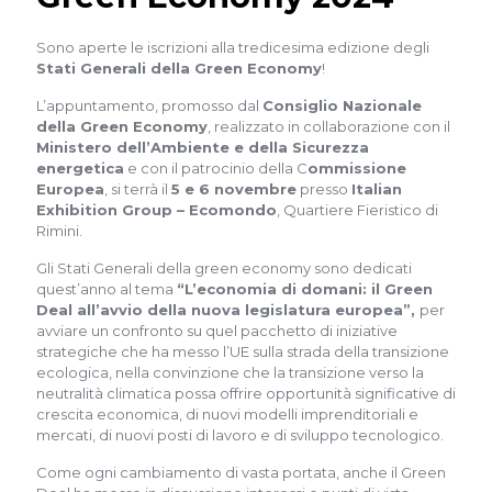
Sono aperte le iscrizioni alla tredicesima edizione degli
Stati Generali della Green Economy
!
L’appuntamento, promosso dal
Consiglio Nazionale
della Green Economy
, realizzato in collaborazione con il
Ministero dell’Ambiente e della Sicurezza
energetica
e con il patrocinio della C
ommissione
Europea
, si terrà il
5 e 6 novembre
presso
Italian
Exhibition Group – Ecomondo
, Quartiere Fieristico di
Rimini.
Gli Stati Generali della green economy sono dedicati
quest’anno al tema
“L’economia di domani: il Green
Deal all’avvio della nuova legislatura europea”,
per
avviare un confronto su quel pacchetto di iniziative
strategiche che ha messo l’UE sulla strada della transizione
ecologica, nella convinzione che la transizione verso la
neutralità climatica possa offrire opportunità significative di
crescita economica, di nuovi modelli imprenditoriali e
mercati, di nuovi posti di lavoro e di sviluppo tecnologico.
Come ogni cambiamento di vasta portata, anche il Green