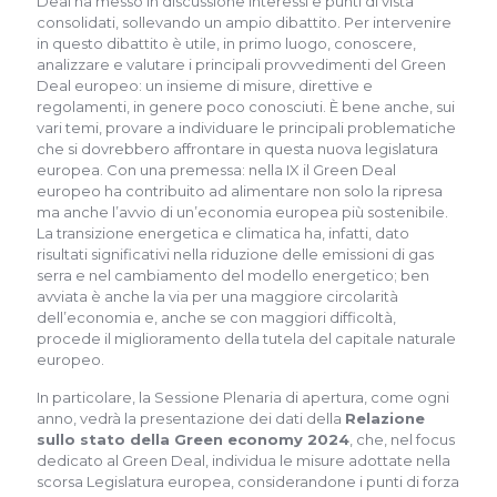
Deal ha messo in discussione interessi e punti di vista
consolidati, sollevando un ampio dibattito. Per intervenire
in questo dibattito è utile, in primo luogo, conoscere,
analizzare e valutare i principali provvedimenti del Green
Deal europeo: un insieme di misure, direttive e
regolamenti, in genere poco conosciuti. È bene anche, sui
vari temi, provare a individuare le principali problematiche
che si dovrebbero affrontare in questa nuova legislatura
europea. Con una premessa: nella IX il Green Deal
europeo ha contribuito ad alimentare non solo la ripresa
ma anche l’avvio di un’economia europea più sostenibile.
La transizione energetica e climatica ha, infatti, dato
risultati significativi nella riduzione delle emissioni di gas
serra e nel cambiamento del modello energetico; ben
avviata è anche la via per una maggiore circolarità
dell’economia e, anche se con maggiori difficoltà,
procede il miglioramento della tutela del capitale naturale
europeo.
In particolare, la Sessione Plenaria di apertura, come ogni
anno, vedrà la presentazione dei dati della
Relazione
sullo stato della Green economy 2024
, che, nel focus
dedicato al Green Deal, individua le misure adottate nella
scorsa Legislatura europea, considerandone i punti di forza