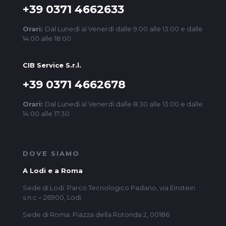
+39 0371 4662633
Orari:
Dal Lunedì al Venerdì dalle 9:00 alle 13:00 e dalle
14:00 alle 18:00
CIB Service S.r.l.
+39 0371 4662678
Orari:
Dal Lunedì al Venerdì dalle 8:30 alle 13:00 e dalle
14:00 alle 17:30
DOVE SIAMO
A Lodi e a Roma
Sede di Lodi: Parco Tecnologico Padano, via Einstein
s.n.c – 26900, Lodi
Sede di Roma: Piazza della Rotonda 2, 00186