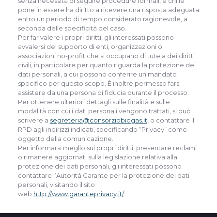
senza necessità di seguire procedure formali, e chi le
pone in essere ha diritto a ricevere una risposta adeguata
entro un periodo di tempo considerato ragionevole, a
seconda delle specificità del caso.
Per far valere i propri diritti, gli interessati possono
avvalersi del supporto di enti, organizzazioni o
associazioni no-profit che si occupano di tutela dei diritti
civili, in particolare per quanto riguarda la protezione dei
dati personali, a cui possono conferire un mandato
specifico per questo scopo. È inoltre permesso farsi
assistere da una persona di fiducia durante il processo.
Per ottenere ulteriori dettagli sulle finalità e sulle
modalità con cui i dati personali vengono trattati, si può
scrivere a
segreteria@consorziobiogas.it
, o contattare il
RPD agli indirizzi indicati, specificando “Privacy” come
oggetto della comunicazione.
Per informarsi meglio sui propri diritti, presentare reclami
o rimanere aggiornati sulla legislazione relativa alla
protezione dei dati personali, gli interessati possono
contattare l’Autorità Garante per la protezione dei dati
personali, visitando il sito
web
http://www.garanteprivacy.it/