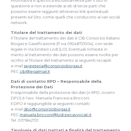
informativa è specifica esclusivamente per il Sito in
questione e non si estende ai siti di terze parti che
possono essere raggiunti attraverso link ipertestuali
presenti sul Sito, come quelli che conducono ai vari social
network.
Titolare del trattamento dei dati
Il Titolare del trattamento dei dati è CIB Consorzio Italiano
Biogas e Gassificazione (P.iva 09248721004), con sede
legale in Via Einstein Lodi (LO). Eventuali richieste in
merito al trattamento dei dati possono essere rivolte per
iscritto al Titolare del trattamento ai seguenti recapiti:
e-mail
segreteria@consorziobiogas.it
PEC
cib@legalmail.it
Dati di contatto RPD – Responsabile della
Protezione dei Dati
Il responsabile della protezione dei dati (o RPD, ovvero
DPO) è l’avv. Manuela Francesca Bricconi.
Il DPO è raggiungibile ai seguenti contatti:
e-mail
dpo@consorziobiogas.it
PEC
manuela.bricconi@lodi.pecavvocati.it
Tel. 0371842721
Tipologia di dati trattati e finalità del trattamento