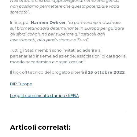
Nell’attuale crisi dell’approvvigionamento energetico,
non possiamo permettere che questo potenziale vada
sprecato”
.
Infine, per
Harmen Dekker
,
“la partnership industriale
sul biometano sarà determinante in Europa per guidare
gli sforzi congiunti per superare gli ostacoli agli
investimenti, alla produzione e all’uso”
.
Tutti gli Stati membri sono invitati ad aderire al
partenariato insieme ad aziende, associazioni di categoria,
mondo accademico e organizzazioni.
Il kick off tecnico del progetto si terrà il
25 ottobre 2022
.
BIP Europe
Leggi il comunicato stampa di EBA
Articoli correlati: