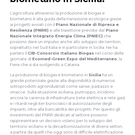
L’agricoltura attraverso la produzione di biogas e
biometano è alla guida della transizione ecologica grazie
ai progetti avviati con il
Piano Nazionale di Ripresa e
Resilienza (PNRR)
e alle traiettorie previste dal
Piano
Nazionale Integrato Energia Clima (PNIEC)
che
possono dare un impulso anche allo sviluppo dei territori,
soprattutto nel Sud Italia e in particolare in Sicilia. Ne ha
parlato il
CIB-Consorzio Italiano Biogas
nel corso delle
giornate di
Ecomed-Green Expo del Mediterraneo
, la
Fiera che si sta svolgendo a Catania.
La produzione di biogas e biometano in
Sicilia
ha un
grande potenziale grazie alla disponibilità di numerosi
sottoprodotti agroindustriali come sanse, pastazzo e
vinacce. Sulla situazione siciliana, purtroppo, incidono
ancora la carenza di infrastrutture (rete elettrica e rete gas)
e i ritardi negli iter burocratici di autorizzazione degli
impianti, oltre alla bancabilità dei progetti. Per questo gli
investimenti del PNRR dedicati al settore possono
rappresentare un decisivo volano per lo sviluppo del
territorio siciliano e la decarbonizzazione di diversi settori,
a partire da quelli che oggi sono di difficile elettrificazione