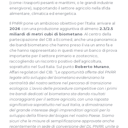
(come i trasporti pesanti e marittimi, o le grandi industrie
energivore), supportando il settore agricolo nella sfida
alimentare, climatica ed energetica.
Il PNRR pone un ambizioso obiettivo per l’Italia: arrivare al
2026
con una produzione aggiuntiva di almeno
2.3/2.5
miliardi di metri cubi di biometano
. Al centro della
partecipazione del CIB a Ecomed, anche una panoramica
dei bandi biometano che hanno preso il via un anno fa e
che hanno rappresentato in questi mesi un banco di prova
importante per il settore primario e zootecnico,
raccogliendo un riscontro positivo dell’agricoltura,
soprattutto nel Sud Italia. Sul punto
Roberto Murano
,
Affari regolatori del CIB:
“Le opportunità offerte dal PNRR
legate allo sviluppo del biometano evidenziano la
centralità del nostro settore nel percorso di transizione
ecologica. L’avvio delle procedure competitive con i primi
tre bandi dedicati al biometano sta dando risultati
incoraggianti per il settore agricolo, con una risposta
significativa soprattutto nel sud Italia, a dimostrazione
del grande interesse degli imprenditori agricoli per lo
sviluppo della filiera del biogas nel nostro Paese. Siamo
sicuri che le misure di semplificazione approvate anche
recentemente in sede di conversione del DL PNRR, unite a