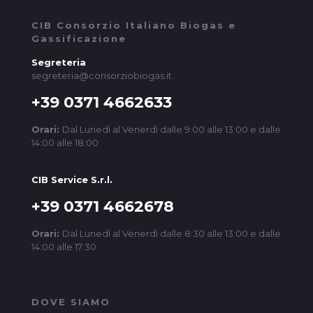
CIB Consorzio Italiano Biogas e
Gassificazione
Segreteria
segreteria@consorziobiogas.it
+39 0371 4662633
Orari:
Dal Lunedì al Venerdì dalle 9:00 alle 13:00 e dalle
14:00 alle 18:00
CIB Service S.r.l.
+39 0371 4662678
Orari:
Dal Lunedì al Venerdì dalle 8:30 alle 13:00 e dalle
14:00 alle 17:30
DOVE SIAMO